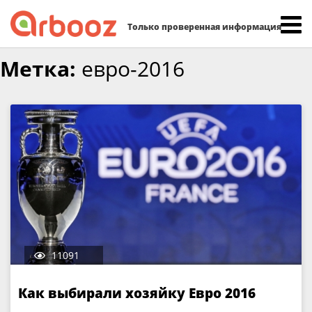
Найти:
Только проверенная информация
Skip
Метка:
евро-2016
to
content
11091
Как выбирали хозяйку Евро 2016