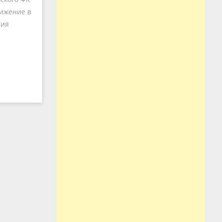
тижение в
рия