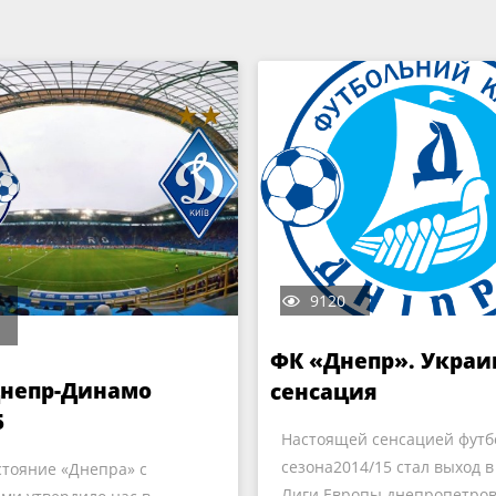
9120
ФК «Днепр». Украи
Днепр-Динамо
сенсация
5
Настоящей сенсацией футб
сезона2014/15 стал выход 
тояние «Днепра» с
Лиги Европы днепропетров