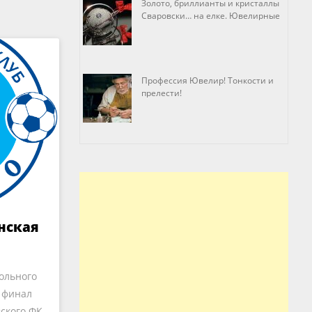
Золото, бриллианты и кристаллы
Сваровски… на елке. Ювелирные
прихоти
Профессия Ювелир! Тонкости и
прелести!
нская
ольного
в финал
ского ФК