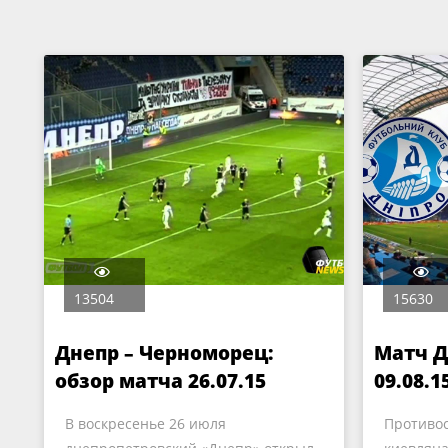
13504
15630
Днепр – Черноморец:
Матч 
обзор матча 26.07.15
09.08.1
В воскресенье 26 июля
Противос