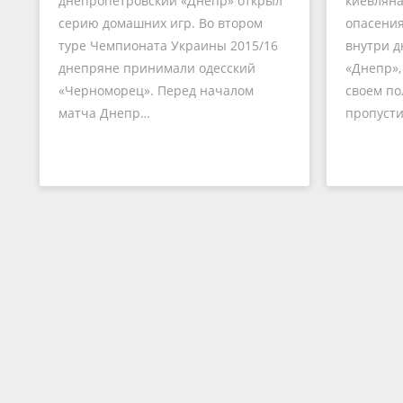
днепропетровский «Днепр» открыл
киевляна
серию домашних игр. Во втором
опасения
туре Чемпионата Украины 2015/16
внутри д
днепряне принимали одесский
«Днепр»,
«Черноморец». Перед началом
своем пол
матча Днепр…
пропуст