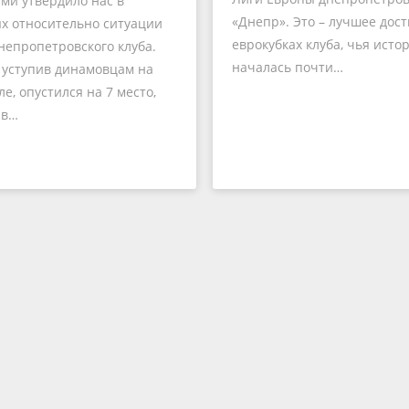
ми утвердило нас в
«Днепр». Это – лучшее дос
х относительно ситуации
еврокубках клуба, чья исто
непропетровского клуба.
началась почти…
 уступив динамовцам на
е, опустился на 7 место,
ив…