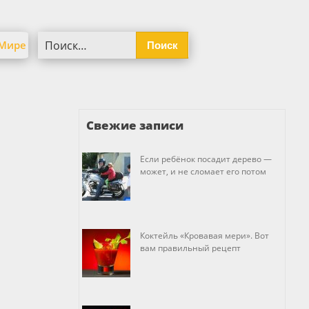
Найти:
 Мире
Свежие записи
Если ребёнок посадит дерево —
может, и не сломает его потом
Коктейль «Кровавая мери». Вот
вам правильный рецепт