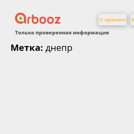
Найти:
Skip
to
О здоровье
Б
content
Только проверенная информация
Метка:
днепр