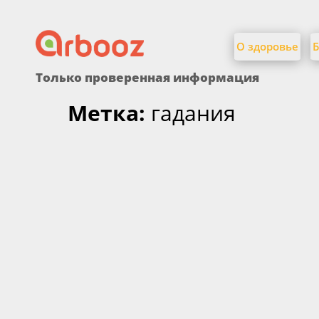
Найти:
Skip
to
О здоровье
Б
content
Только проверенная информация
Метка:
гадания