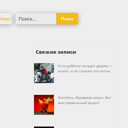
Найти:
 Мире
Свежие записи
Если ребёнок посадит дерево —
может, и не сломает его потом
Коктейль «Кровавая мери». Вот
вам правильный рецепт