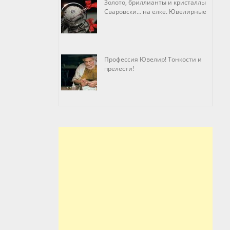
Золото, бриллианты и кристаллы
Сваровски… на елке. Ювелирные
прихоти
Профессия Ювелир! Тонкости и
прелести!