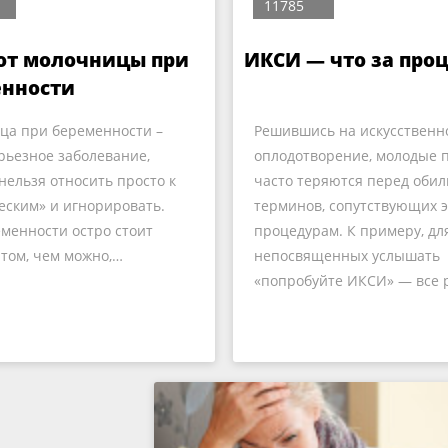
11785
от молочницы при
ИКСИ — что за про
енности
ца при беременности –
Решившись на искусственн
рьезное заболевание,
оплодотворение, молодые 
нельзя относить просто к
часто теряются перед оби
еским» и игнорировать.
терминов, сопутствующих 
менности остро стоит
процедурам. К примеру, дл
 том, чем можно,…
непосвященных услышать
«попробуйте ИКСИ» — все 