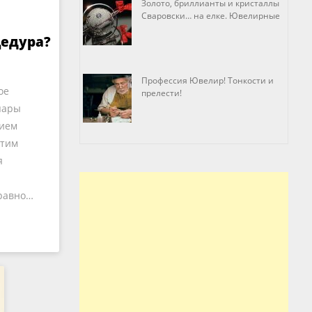
Золото, бриллианты и кристаллы
Сваровски… на елке. Ювелирные
прихоти
цедура?
Профессия Ювелир! Тонкости и
ое
прелести!
пары
лием
этим
я
равно…