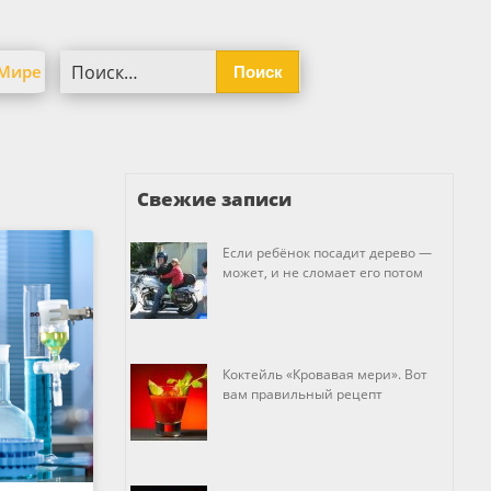
Найти:
 Мире
Свежие записи
Если ребёнок посадит дерево —
может, и не сломает его потом
Коктейль «Кровавая мери». Вот
вам правильный рецепт