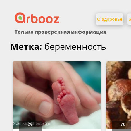
Найти:
Skip
to
О здоровье
Б
content
Только проверенная информация
Метка:
беременность