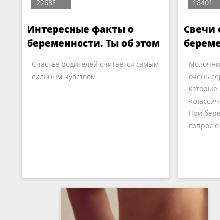
22633
18401
Интересные факты о
Свечи 
беременности. Ты об этом
берем
знала?
Счастье родителей считается самым
Молочни
сильным чувством
очень се
которые 
«классич
При бере
вопрос о