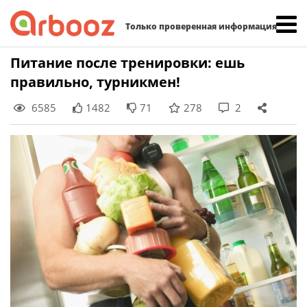
Найти:
Только проверенная информация
Skip
Питание после тренировки: ешь
to
правильно, турникмен!
content
6585
1482
71
278
2