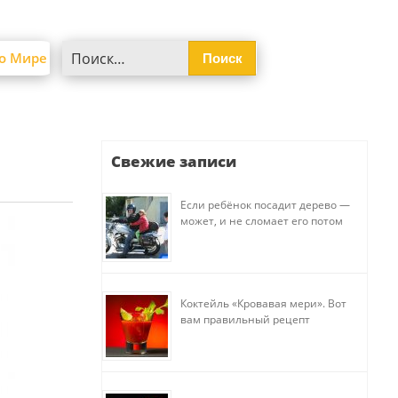
Найти:
о Мире
Свежие записи
Если ребёнок посадит дерево —
может, и не сломает его потом
Коктейль «Кровавая мери». Вот
вам правильный рецепт