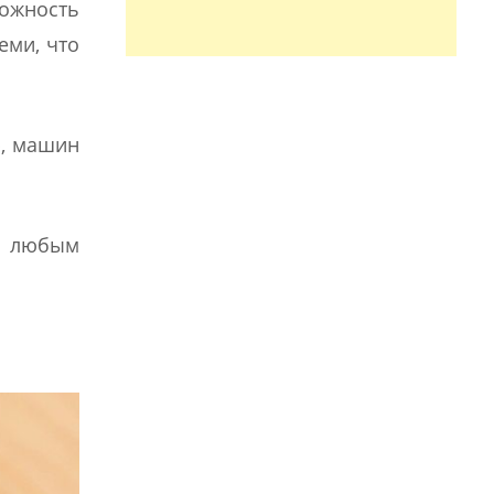
можность
еми, что
р, машин
 с любым