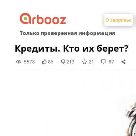
Найти:
Skip
to
О здоровье
content
Только проверенная информация
Кредиты. Кто их берет?
5578
86
213
21
87