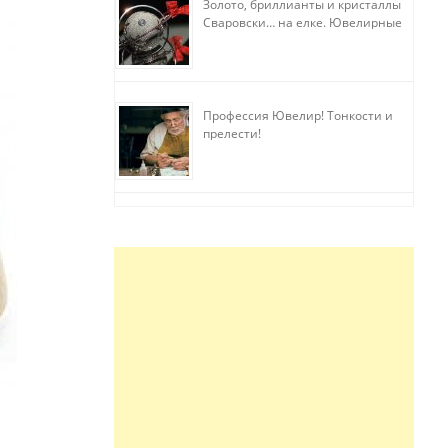
Золото, бриллианты и кристаллы
Сваровски… на елке. Ювелирные
прихоти
Профессия Ювелир! Тонкости и
прелести!