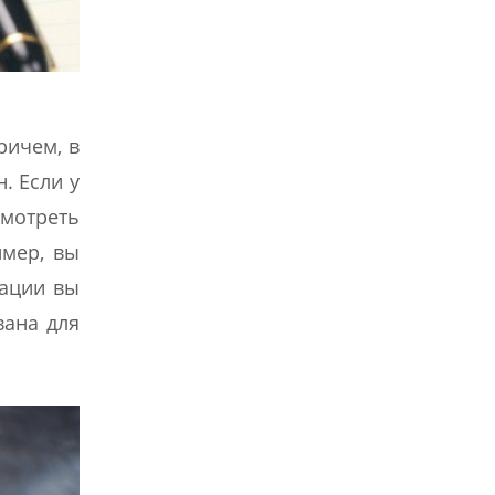
ричем, в
. Если у
смотреть
имер, вы
уации вы
вана для