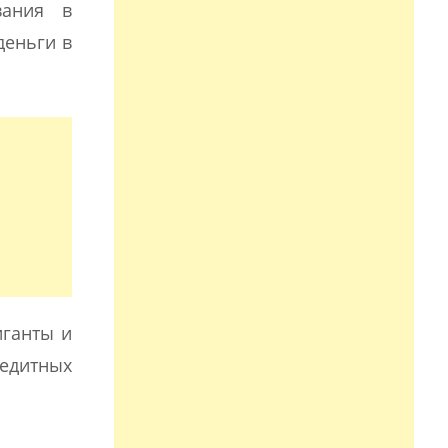
вания в
деньги в
иганты и
едитных