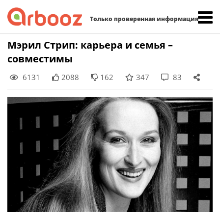
Найти:
Только проверенная информация
Skip
Мэрил Стрип: карьера и семья –
to
совместимы
content
6131
2088
162
347
83