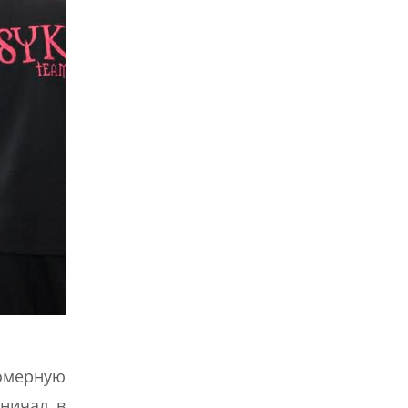
номерную
йничал в