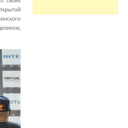
л своих
открытой
аинского
целиком,