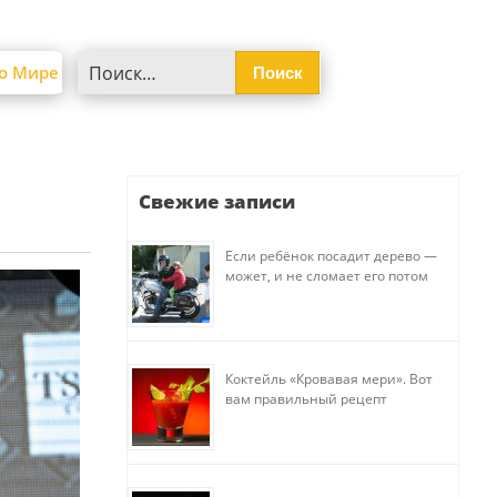
Найти:
о Мире
Свежие записи
Если ребёнок посадит дерево —
может, и не сломает его потом
Коктейль «Кровавая мери». Вот
вам правильный рецепт