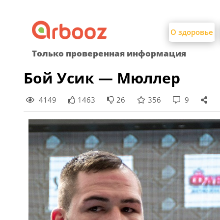
Найти:
Skip
to
О здоровье
content
Только проверенная информация
Бой Усик — Мюллер
4149
1463
26
356
9