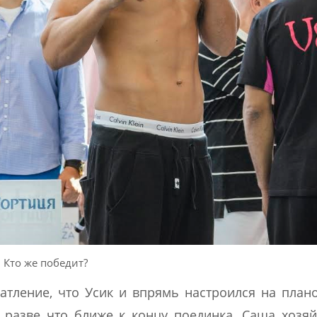
Кто же победит?
атление, что Усик и впрямь настроился на пла
у разве что ближе к концу поединка. Саша хозя