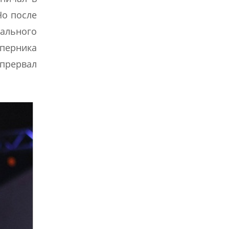
Но после
ального
оперника
прервал