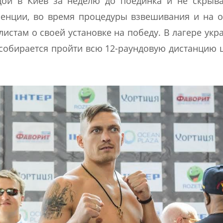
ой в Киев за неделю до поединка и не скрыва
ренции, во время процедуры взвешивания и на 
стам о своей установке на победу. В лагере укр
 собирается пройти всю 12-раундовую дистанцию 