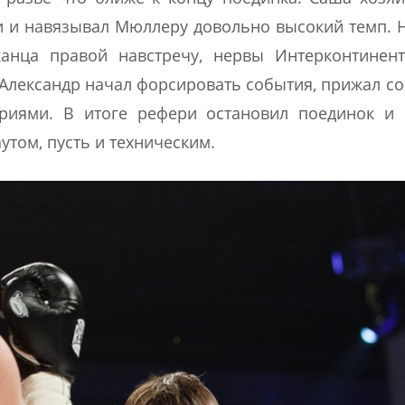
ии и навязывал Мюллеру довольно высокий темп. 
анца правой навстречу, нервы Интерконтинент
 Александр начал форсировать события, прижал с
риями. В итоге рефери остановил поединок и 
том, пусть и техническим.