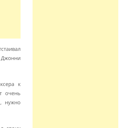
тстаивал
 Джонни
ксера к
т очень
, нужно