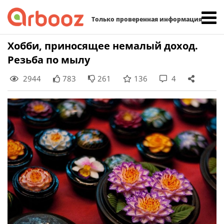
Найти:
Только проверенная информация
Skip
Хобби, приносящее немалый доход.
to
Резьба по мылу
content
2944
783
261
136
4