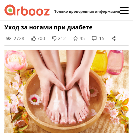
Найти:
Только проверенная информация
Skip
Уход за ногами при диабете
to
2728
700
212
45
15
content