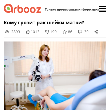
Найти:
Только проверенная информация
Skip
Кому грозит рак шейки матки?
to
2893
1013
199
86
39
content