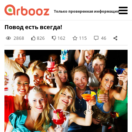
Найти:
Только проверенная информация
Skip
Повод есть всегда!
to
2868
826
162
115
46
content