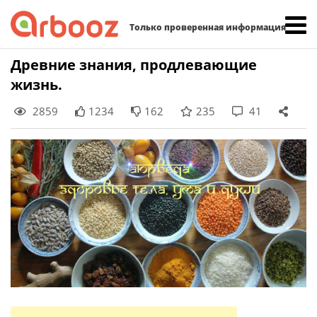
Найти:
Только проверенная информация
Skip
Древние знания, продлевающие
to
жизнь.
content
2859
1234
162
235
41