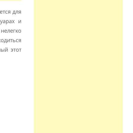
ется для
уарах и
 нелегко
ходиться
ный этот