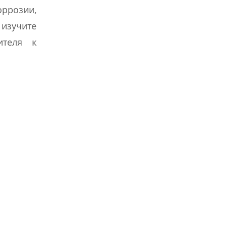
оррозии,
изучите
ителя к