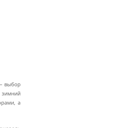
 — выбор
й зимний
фрами, а