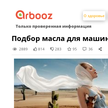
Найти:
Skip
to
О здоровье
content
Только проверенная информация
Подбор масла для машин
2889
814
283
95
36