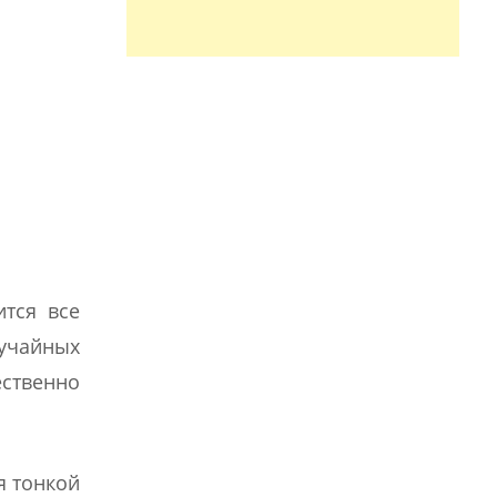
ится все
лучайных
ественно
я тонкой