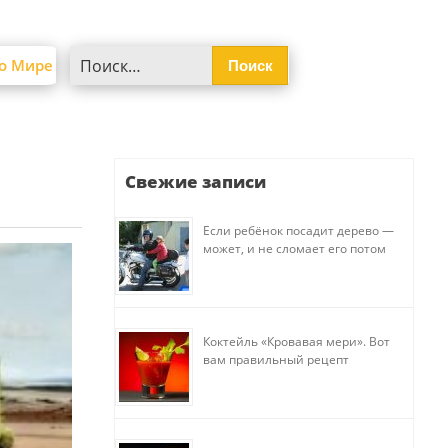
Найти:
о Мире
Свежие записи
Если ребёнок посадит дерево —
может, и не сломает его потом
Коктейль «Кровавая мери». Вот
вам правильный рецепт