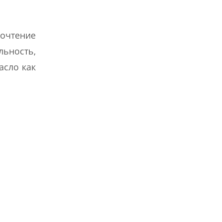
почтение
льность,
асло как