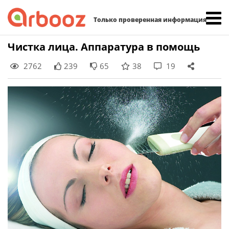
Найти:
Только проверенная информация
Skip
Чистка лица. Аппаратура в помощь
to
2762
239
65
38
19
content