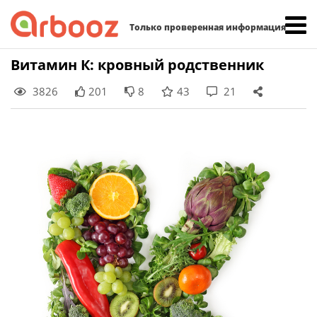
Найти:
Только проверенная информация
Skip
Витамин К: кровный родственник
to
3826
201
8
43
21
content