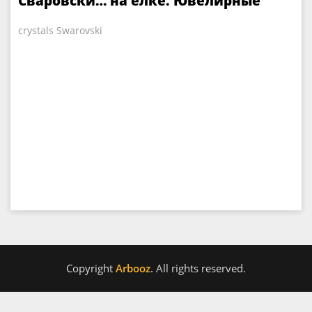
Сваровски… на елке. Ювелирные
прихоти
crystals Swarovski
Copyright
Arbooz
. All rights reserved.