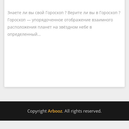
Знаете ли вы свой Гороскоп ? Верите ли вы в Гороскоп ?
Гороскоп — упорядоченное отображение взаимного
расположения планет на звёздном небе в
определенный…
Copyright
Arbooz
. All rights reserved.