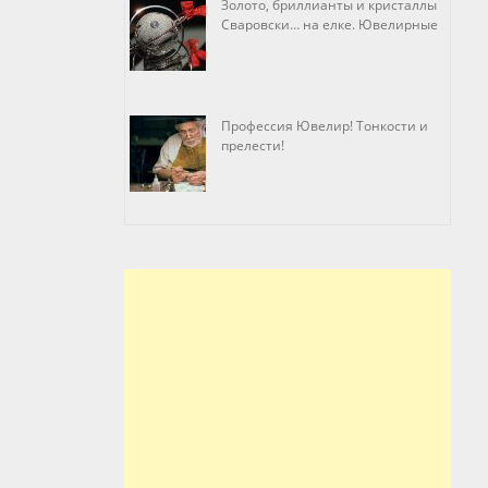
Золото, бриллианты и кристаллы
Сваровски… на елке. Ювелирные
прихоти
Профессия Ювелир! Тонкости и
прелести!