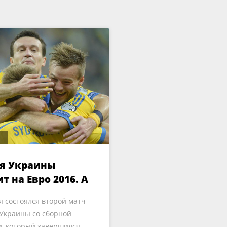
я Украины
т на Евро 2016. А
есть?
я состоялся второй матч
Украины со сборной
, который завершился