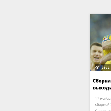
8982
Сборна
выходи
шансы 
17 ноябр
сборной 
Словении