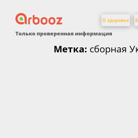
Найти:
Skip
to
О здоровье
Б
content
Только проверенная информация
Метка:
сборная У