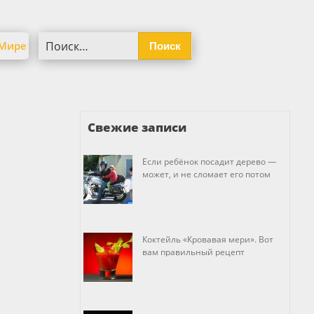
Найти:
 Мире
Свежие записи
Если ребёнок посадит дерево —
может, и не сломает его потом
Коктейль «Кровавая мери». Вот
вам правильный рецепт