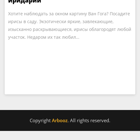
иридарий
Хотите наблюдать за окном картину Ван Гога? Посадите
ирисы в саду. Экзотически яркие, завлекающие,
изысканно раскрывающиеся, ирисы облагородят любой
участок. Недаром их так любил…
Copyright
Arbooz
. All rights reserved.