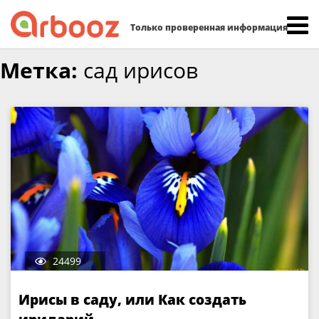
Найти:
Только проверенная информация
Skip
Метка:
сад ирисов
to
content
24499
Ирисы в саду, или Как создать