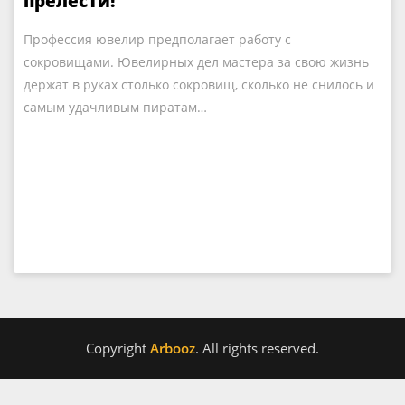
прелести!
Профессия ювелир предполагает работу с
сокровищами. Ювелирных дел мастера за свою жизнь
держат в руках столько сокровищ, сколько не снилось и
самым удачливым пиратам…
Copyright
Arbooz
. All rights reserved.