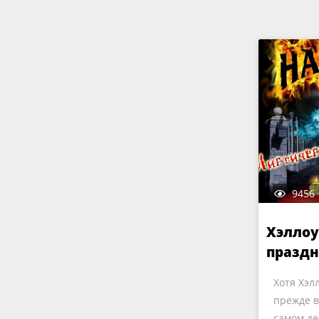
9456
Хэллоу
празд
Хотя Хэл
прежде в
самом де