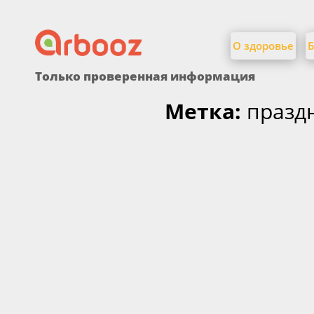
Найти:
Skip
to
О здоровье
Б
content
Только проверенная информация
Метка:
празд