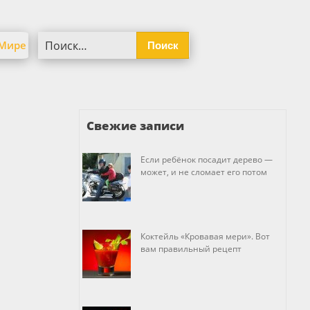
Найти:
 Мире
Свежие записи
Если ребёнок посадит дерево —
может, и не сломает его потом
Коктейль «Кровавая мери». Вот
вам правильный рецепт