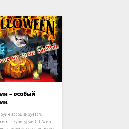
ин – особый
ник
лоуин ассоциируется,
сего, с культурой США, на
ле, зародился он в древних