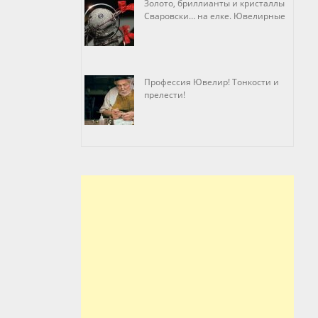
Золото, бриллианты и кристаллы
Сваровски… на елке. Ювелирные
прихоти
Профессия Ювелир! Тонкости и
прелести!