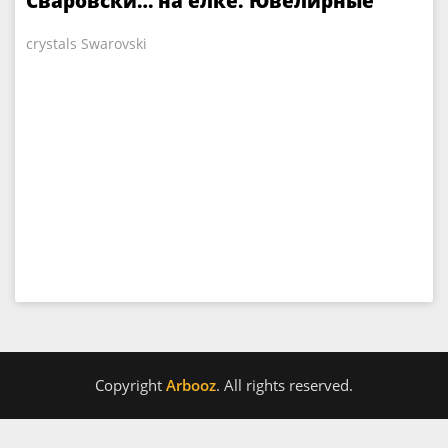
Сваровски… на елке. Ювелирные
прихоти
crystals Swarovski
Copyright
Arbooz
. All rights reserved.