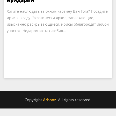
иридарий
Хотите наблюдать за окном картину Ван Гога? Посадите
ирисы в саду. Экзотически яркие, завлекающие,
изысканно раскрывающиеся, ирисы облагородят любой
участок. Недаром их так любил…
Copyright
Arbooz
. All rights reserved.